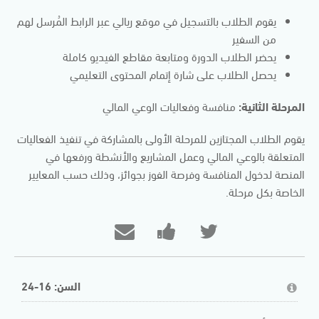
يقوم الطلاب بالتسجيل في موقع ريالي عبر الرابط المُرسل لهم
من السفير
يحضر الطلاب الدورة ومتابعة مقاطع الفيديو كاملة
يحصل الطلاب على شارة إتمام المحتوى التعليمي
المرحلة الثانية:
منافسة وفعاليات الوعي المالي
يقوم الطلاب المجتازين للمرحلة الأولى بالمشاركة في تنفيذ الفعاليات
المتعلقة بالوعي المالي وعمل المشاريع والأنشطة ورفعها في
المنصة لدخول المنافسة وفرصة الفوز بجوائز، وذلك حسب المعايير
الخاصة بكل مرحلة.
إرسال
انشر
مراسلة
تغريدة
رسالة
شخص
بأنّك
على
ما
السن: 16-24
التحقت
صفحتك
عبر